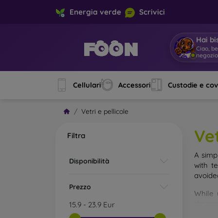
Energia verde
Scrivici
Hai bi
Ciao, b
negozi
Cellulari
Accessori
Custodie e co
Vetri e pellicole
Vet
Filtra
A simp
Disponibilità
with t
avoide
Prezzo
While 
droppe
15.9
-
23.9
Eur
of the