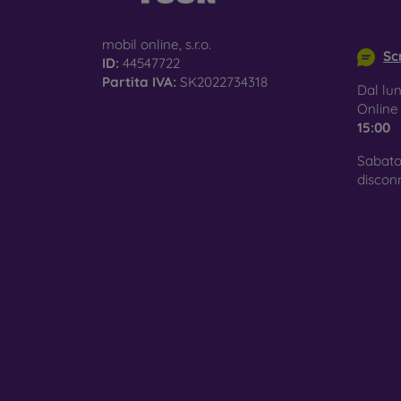
surfac
info@m
mobil online, s.r.o.
Scr
ID:
44547722
Partita IVA:
SK2022734318
Pro
Dal lun
Onlin
15:00
Sabato
In add
discon
today 
displa
combin
protect
Whethe
smartp