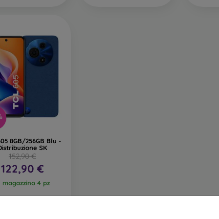
%
605 8GB/256GB Blu -
Distribuzione SK
152,90 €
122,90 €
n magazzino 4 pz