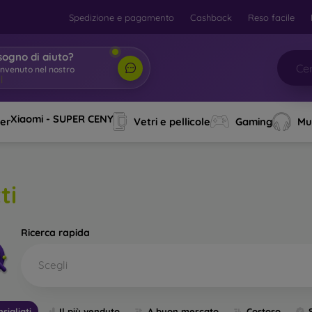
Spedizione e pagamento
Cashback
Reso facile
sogno di aiuto?
envenuto nel nostro nego
|
Xiaomi - SUPER CENY
ver
Vetri e pellicole
Gaming
Mu
ti
Ricerca rapida
Scegli
sigliati
Il più venduto
A buon mercato
Costoso