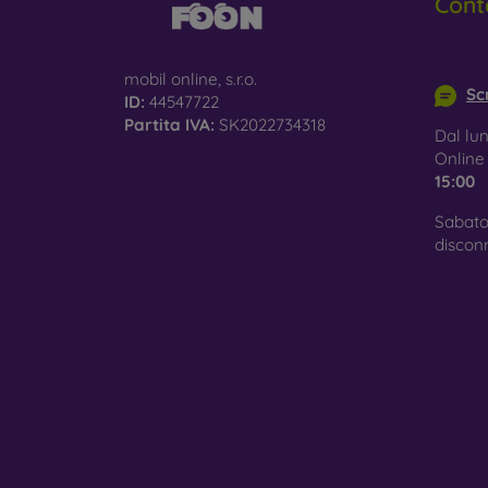
Cont
info@m
mobil online, s.r.o.
Scr
ID:
44547722
Partita IVA:
SK2022734318
Dal lun
Onlin
15:00
Sabato
discon