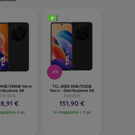
-8%
 4GB/128GB Nero
TCL 60SE 8GB/512GB
stribuzione SK
Nero - Distribuzione SK
117,90 €
165,90 €
8,91 €
151,90 €
agazzino 4 pz
In magazzino > 5 pz