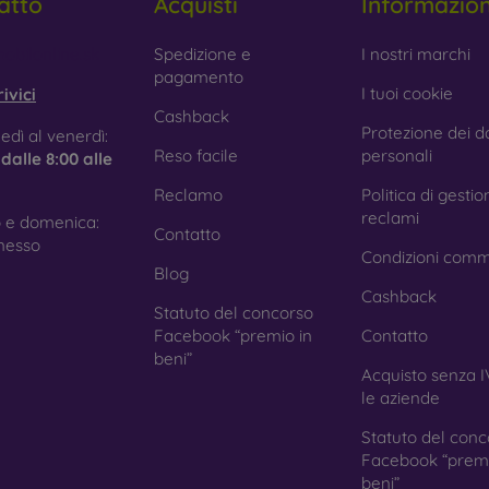
atto
Acquisti
Informazio
obilonline.sk
Spedizione e
I nostri marchi
pagamento
I tuoi cookie
ivici
Cashback
Protezione dei da
edì al venerdì:
Reso facile
personali
e
dalle 8:00 alle
Reclamo
Politica di gestio
reclami
 e domenica:
Contatto
nesso
Condizioni comm
Blog
Cashback
Statuto del concorso
Facebook “premio in
Contatto
beni”
Acquisto senza I
le aziende
Statuto del conc
Facebook “premi
beni”