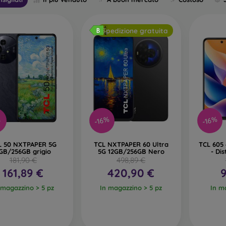
Spedizione gratuita
-16%
-16%
%
L 50 NXTPAPER 5G
TCL NXTPAPER 60 Ultra
TCL 605
GB/256GB grigio
5G 12GB/256GB Nero
- Di
181,90 €
498,89 €
161,89 €
420,90 €
9
 magazzino > 5 pz
In magazzino > 5 pz
In m