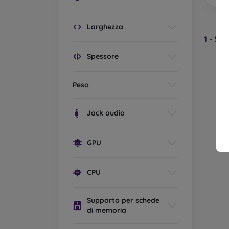
Larghezza
1
-
5
de
Spessore
Peso
Jack audio
GPU
CPU
Supporto per schede
di memoria