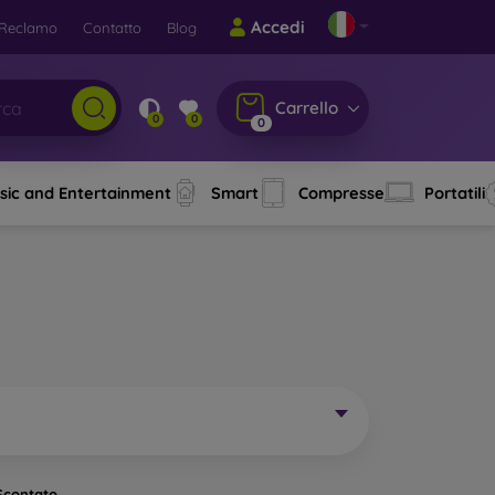
Accedi
Reclamo
Contatto
Blog
Carrello
0
0
0
sic and Entertainment
Smart
Compresse
Portatili
Scontato