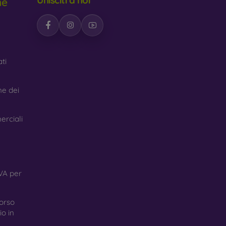
ne
ti
ne dei
erciali
VA per
orso
o in