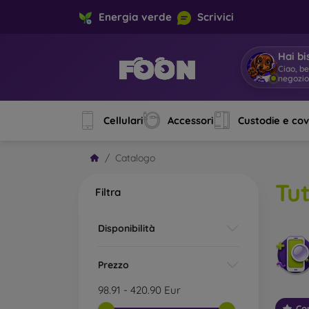
Energia verde
Scrivici
Hai bi
Ciao, b
Cellulari
Accessori
Custodie e co
Catalogo
Tut
Filtra
Disponibilità
Prezzo
98.91
-
420.90
Eur
Con