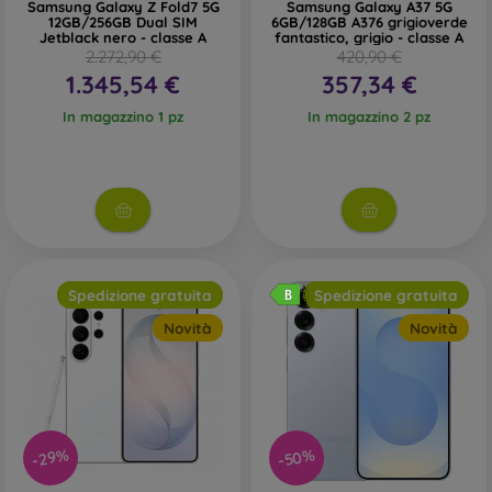
Samsung Galaxy Z Fold7 5G
Samsung Galaxy A37 5G
12GB/256GB Dual SIM
6GB/128GB A376 grigioverde
Jetblack nero - classe A
fantastico, grigio - classe A
2.272,90 €
420,90 €
1.345,54 €
357,34 €
In magazzino 1 pz
In magazzino 2 pz
Spedizione gratuita
Spedizione gratuita
Novità
Novità
-50%
-29%