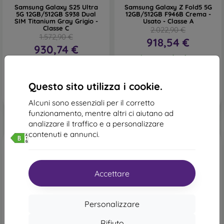
Samsung Galaxy S25 Ultra
Samsung Galaxy Z Fold5 5G
5G 12GB/512GB S938 Dual
12GB/512GB F946B Crema -
SIM Titanium Gray Grigio -
Usato - Classe A
Classe C
2.022,90 €
1.572,90 €
918,54 €
930,74 €
In magazzino 1 pz
In magazzino 1 pz
Questo sito utilizza i cookie.
Alcuni sono essenziali per il corretto
funzionamento, mentre altri ci aiutano ad
analizzare il traffico e a personalizzare
contenuti e annunci.
Spedizione gratuita
Accettare
Personalizzare
-27%
-28%
Rifiuto