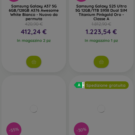
Samsung Galaxy A37 5G
Samsung Galaxy S25 Ultra
6GB/128GB A376 Awesome
5G 12GB/1TB S938 Dual SIM
White Bianco - Nuovo da
Titanium Pinkgold Oro -
permuta
Classe A
420,90 €
1.812,90 €
412,24 €
1.223,54 €
In magazzino 2 pz
In magazzino 1 pz
Spedizione gratuita
-30%
-55%