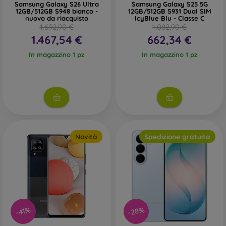
Samsung Galaxy S26 Ultra
Samsung Galaxy S25 5G
12GB/512GB S948 bianco -
12GB/512GB S931 Dual SIM
nuovo da riacquisto
IcyBlue Blu - Classe C
1.692,90 €
1.082,90 €
1.467,54 €
662,34 €
In magazzino 1 pz
In magazzino 1 pz
Novità
Spedizione gratuita
-28%
-41%