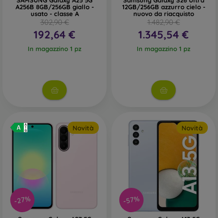
SAMSUNG Galaxy A25 5G
Samsung Galaxy S26 Ultra
A256B 8GB/256GB giallo -
12GB/256GB azzurro cielo -
usato - classe A
nuovo da riacquisto
302,90 €
1.482,90 €
192,64 €
1.345,54 €
In magazzino 1 pz
In magazzino 1 pz
Novità
Novità
-27%
-57%