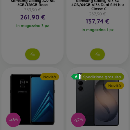
Samsung Galaxy A27 5G
Samsung Galaxy A13 5G
6GB/128GB Rosa
4GB/64GB A136 Dual SIM blu
- Classe C
359,90 €
262,90 €
261,90 €
137,74 €
In magazzino 3 pz
In magazzino 1 pz
Novità
Spedizione gratuita
Novità
-46%
-27%