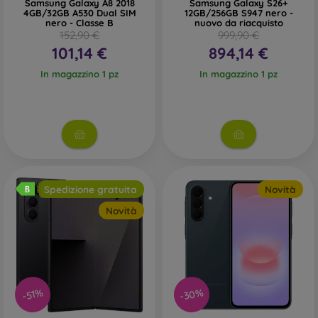
Samsung Galaxy A8 2018
Samsung Galaxy S26+
4GB/32GB A530 Dual SIM
12GB/256GB S947 nero -
nero - Classe B
nuovo da riacquisto
152,90 €
999,90 €
101,14 €
894,14 €
In magazzino 1 pz
In magazzino 1 pz
Spedizione gratuita
Novità
Novità
-30%
-51%