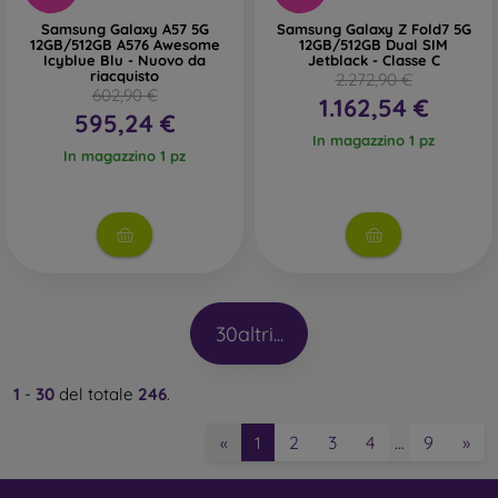
Samsung Galaxy A57 5G
Samsung Galaxy Z Fold7 5G
12GB/512GB A576 Awesome
12GB/512GB Dual SIM
Icyblue Blu - Nuovo da
Jetblack - Classe C
riacquisto
2.272,90 €
602,90 €
1.162,54 €
595,24 €
In magazzino 1 pz
In magazzino 1 pz
30
altri...
1
-
30
del totale
246
.
2
3
4
9
»
«
1
…