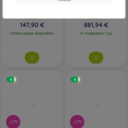
Samsung Galaxy A17
Samsung Galaxy S26 5G
4GB/128GB A175 nero -
12GB/512GB S942 Nero -
nuovo da permuta
Classe A
202,90 €
1.002,90 €
147,90 €
881,94 €
Ultimo pezzo disponibile
In magazzino 1 pz
-27%
-27%