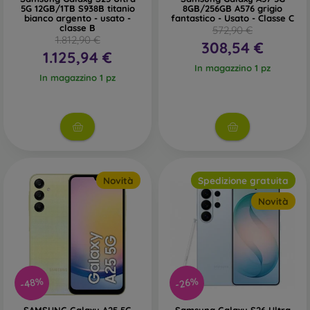
5G 12GB/1TB S938B titanio
8GB/256GB A576 grigio
bianco argento - usato -
fantastico - Usato - Classe C
classe B
572,90 €
1.812,90 €
308,54 €
1.125,94 €
In magazzino 1 pz
In magazzino 1 pz
Novità
Spedizione gratuita
Novità
-48%
-26%