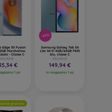
-65%
a Edge 50 Fusion
Samsung Galaxy Tab S6
12GB Marshallow
Lite Wi-Fi 4GB/64GB P610
Usato - Classe C
blu, classe C
472,90 €
352,90 €
35,34 €
149,94 €
agazzino 1 pz
In magazzino 1 pz
izione gratuita