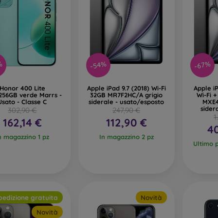
%
-54%
-67%
Honor 400 Lite
Apple iPad 9.7 (2018) Wi-Fi
Apple i
256GB verde Marrs -
32GB MR7F2HC/A grigio
Wi-Fi 
Usato - Classe C
siderale - usato/esposto
MXE4
sider
302,90 €
247,90 €
e
1
162,14 €
112,90 €
4
n magazzino 1 pz
In magazzino 2 pz
Ultimo 
pedizione gratuita
Novità
Novità