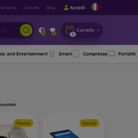
Accedi
Reclamo
Contatto
Blog
Carrello
0
0
0
sic and Entertainment
Smart
Compresse
Portatili
Scontato
Novità
Novità