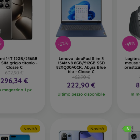
%
-52%
-49%
omi 14T 12GB/256GB
Lenovo IdeaPad Slim 3
Logite
 SIM grigio titanio -
15AMN8 8GB/512GB SSD
mouse w
Classe C
82XQ00A0CK, Abyss Blue
prestaz
blu - Classe C
602,90 €
462,90 €
296,34 €
222,90 €
8
n magazzino 1 pz
Ultimo pezzo disponibile
In m
Novità
Novità