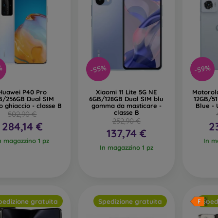
%
-55%
-59%
Huawei P40 Pro
Xiaomi 11 Lite 5G NE
Motorol
B/256GB Dual SIM
6GB/128GB Dual SIM blu
12GB/5
o ghiaccio - classe B
gomma da masticare -
Blue - 
classe B
502,90 €
252,90 €
284,14 €
2
137,74 €
n magazzino 1 pz
In m
In magazzino 1 pz
pedizione gratuita
Spedizione gratuita
Sped