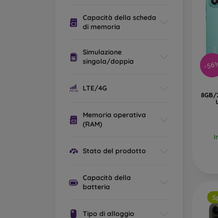
Capacità della scheda
di memoria
Simulazione
singola/doppia
-56
LTE/4G
8GB/
Memoria operativa
(RAM)
I
Stato del prodotto
Capacità della
batteria
S
Tipo di alloggio