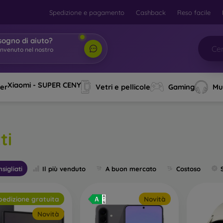
Spedizione e pagamento
Cashback
Reso facile
sogno di aiuto?
ob
|
Xiaomi - SUPER CENY
ver
Vetri e pellicole
Gaming
Mu
ti
sigliati
Il più venduto
A buon mercato
Costoso
pedizione gratuita
Novità
Novità