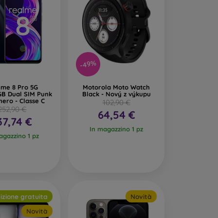
-49%
lme 8 Pro 5G
Motorola Moto Watch
GB Dual SIM Punk
Black - Nový z výkupu
nero - Classe C
102,90 €
252,90 €
64,54 €
37,74 €
In magazzino 1 pz
agazzino 1 pz
izione gratuita
Novità
Novità