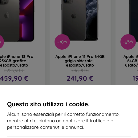
-70%
%
-55%
ple iPhone 13 Pro
Apple iPhone 11 Pro 64GB
Apple i
256GB grafite -
grigio siderale -
64GB
esposto/usato
esposto/usato
usato/
1.223,90 €
796,90 €
459,90 €
241,90 €
1
n magazzino 2 pz
Ultimo pezzo disponibile
In ma
Questo sito utilizza i cookie.
Alcuni sono essenziali per il corretto funzionamento,
mentre altri ci aiutano ad analizzare il traffico e a
Novità
Spedizione gratuita
Sped
personalizzare contenuti e annunci.
Novità