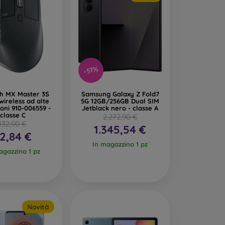
-51%
ch MX Master 3S
Samsung Galaxy Z Fold7
ireless ad alte
5G 12GB/256GB Dual SIM
ioni 910-006559 -
Jetblack nero - classe A
classe C
2.272,90 €
132,90 €
1.345,54 €
2,84 €
In magazzino 1 pz
agazzino 1 pz
Novità