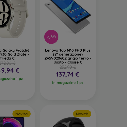
-55%
 Galaxy Watch6
Lenovo Tab M10 FHD Plus
30 Gold Zlaté -
(2ª generazione)
Trieda C
ZA5V0206CZ grigio ferro -
Usato - Classe C
272,90 €
252,90 €
49,94 €
137,74 €
agazzino 1 pz
In magazzino 1 pz
Novità
Novità