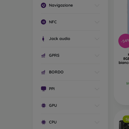
Navigazione
NFC
Jack audio
-54
GPRS
8G
bianc
BORDO
I
PPI
GPU
S
CPU