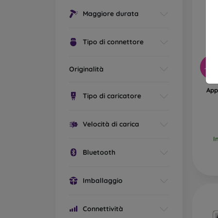
Maggiore durata
Tipo di connettore
-76
Originalità
App
Tipo di caricatore
Velocità di carica
I
Bluetooth
Imballaggio
Connettività