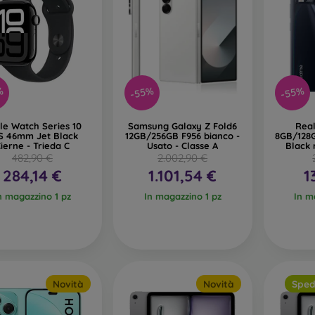
%
-55%
-55%
le Watch Series 10
Samsung Galaxy Z Fold6
Rea
S 46mm Jet Black
12GB/256GB F956 bianco -
8GB/128
ierne - Trieda C
Usato - Classe A
Black 
482,90 €
2.002,90 €
284,14 €
1.101,54 €
1
n magazzino 1 pz
In magazzino 1 pz
In m
Novità
Novità
Sped