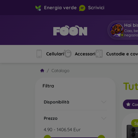
Energia verde
Scrivici
Hai bi
Sono M
Cellulari
Accessori
Custodie e co
Catalogo
Tut
Filtra
Disponibilità
Con
Prezzo
S
4.90
-
1406.54
Eur