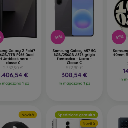
-56%
-55%
%
ung Galaxy Z Fold7
Samsung Galaxy A57 5G
Samsung
16GB/1TB F966 Dual
8GB/256GB A576 grigio
40mm R9
M Jetblack nero -
fantastico - Usato -
classe C
Classe C
2.332,90 €
572,90 €
1
1.406,54 €
308,54 €
In m
n magazzino 1 pz
In magazzino 1 pz
Novità
Spedizione gratuita
Novità