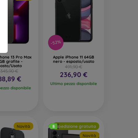
-52%
Phone 13 Pro Max
Apple iPhone 11 64GB
GB grafite -
nero - esposto/usato
posto/Usato
491,90 €
.345,90 €
236,90 €
88,89 €
Ultimo pezzo disponibile
pezzo disponibile
Novità
Spedizione gratuita
Novità