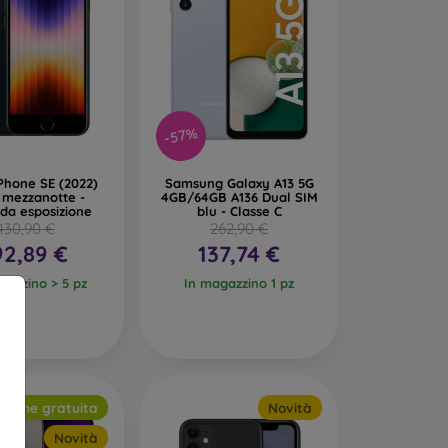
-57%
Phone SE (2022)
Samsung Galaxy A13 5G
 mezzanotte -
4GB/64GB A136 Dual SIM
da esposizione
blu - Classe C
430,90 €
262,90 €
92,89 €
137,74 €
gazzino > 5 pz
In magazzino 1 pz
izione gratuita
Novità
Novità