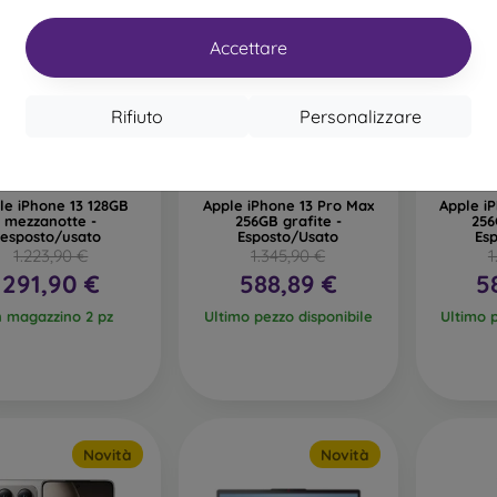
Accettare
Rifiuto
Personalizzare
%
-56%
-56%
le iPhone 13 128GB
Apple iPhone 13 Pro Max
Apple i
mezzanotte -
256GB grafite -
256
esposto/usato
Esposto/Usato
Es
1.223,90 €
1.345,90 €
1
291,90 €
588,89 €
5
n magazzino 2 pz
Ultimo pezzo disponibile
Ultimo 
Novità
Novità