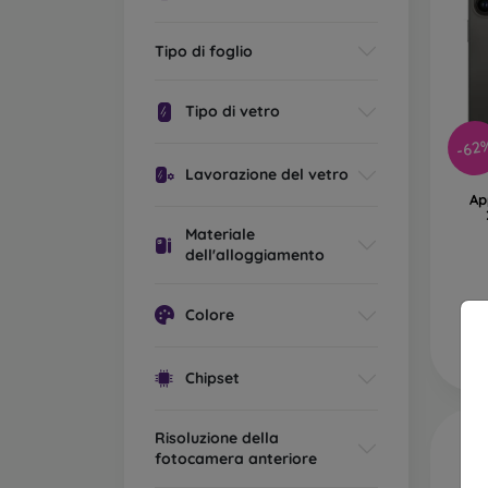
Tipo di foglio
Tipo di vetro
-62
Lavorazione del vetro
Ap
Materiale
dell'alloggiamento
I
Colore
Chipset
Risoluzione della
fotocamera anteriore