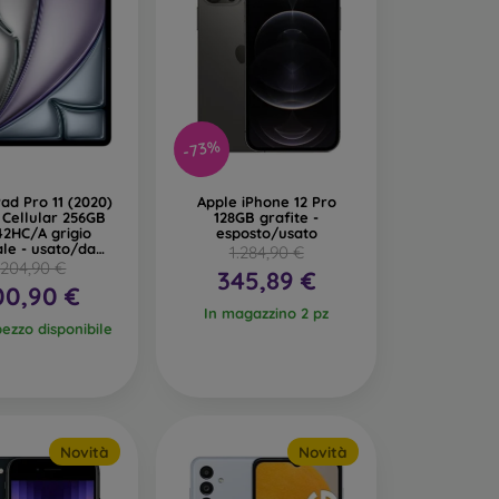
-73%
Pad Pro 11 (2020)
Apple iPhone 12 Pro
+ Cellular 256GB
128GB grafite -
2HC/A grigio
esposto/usato
ale - usato/da
1.284,90 €
sposizione
.204,90 €
345,89 €
00,90 €
In magazzino 2 pz
pezzo disponibile
Novità
Novità