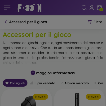
0
Accessori per il gioco
Filtra
Accessori per il gioco
Nel mondo dei giochi, ogni clic, ogni movimento del mouse e
ogni suono è decisivo. Che tu sia un appassionato giocatore,
uno streamer o desideri trasformare la tua postazione di
gioco in uno studio professionale, l’attrezzatura giusta è la
chiave del successo.
Tastiere
maggiori informazioni
Le tastiere da gioco sono la base di ogni setup da gaming.
Le tastiere meccaniche offrono una risposta immediata e
Consigliati
Il più venduto
A buon mercato
Cost
un’alta precisione, ideali per giochi d’azione veloci o titoli
MMO. Le tastiere a membrana sono silenziose e comode,
Novità
Novità
adatte a lunghe sessioni di gioco. L’illuminazione RGB non
solo mette in risalto il tuo spazio da gioco, ma permette