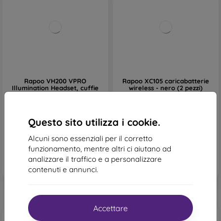
Rapoo VH200 VPRO
Rapoo XC105 caricabatterie
Illumination Headset, cuffie
wireless - nero (2 pezzi)
gaming - nere
23,90 €
23,90 €
In magazzino 2 pz
Questo sito utilizza i cookie.
In magazzino 2 pz
Alcuni sono essenziali per il corretto
funzionamento, mentre altri ci aiutano ad
analizzare il traffico e a personalizzare
contenuti e annunci.
Accettare