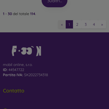
30
altri...
1
-
30
del totale
114
.
2
3
4
»
«
1
mobil online, s.r.o.
ID:
44547722
Partita IVA:
SK2022734318
Contatto
info@mobilonline.sk