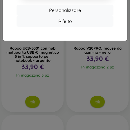
Personalizzare
Rifiuto
Rapoo UCS-5001 con hub
Rapoo V20PRO, mouse da
multiporta USB-C magnetico
gaming - nera
5 in 1, supporto per
33,90 €
notebook - argento
33,90 €
In magazzino 2 pz
In magazzino 5 pz