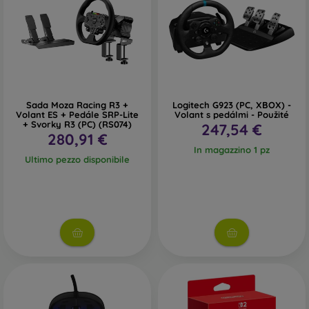
immergerti completamente in ogni gioco e di avere il
massimo controllo sul tuo mondo di gioco. Se non sei sicuro
su come ordinare, non esitare a contattarci. Saremo felici di
aiutarti.
Sada Moza Racing R3 +
Logitech G923 (PC, XBOX) -
Volant ES + Pedále SRP-Lite
Volant s pedálmi - Použité
+ Svorky R3 (PC) (RS074)
247,54 €
280,91 €
In magazzino 1 pz
Ultimo pezzo disponibile