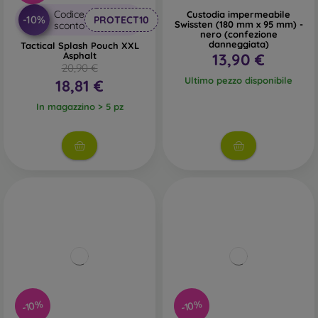
Codice
Custodia impermeabile
-10%
PROTECT10
Swissten (180 mm x 95 mm) -
sconto
nero (confezione
danneggiata)
Tactical Splash Pouch XXL
Asphalt
13,90 €
20,90 €
Ultimo pezzo disponibile
18,81 €
In magazzino > 5 pz
-10%
-10%