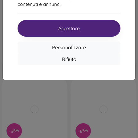
contenuti e annunci.
Custodia impermeabile
Custodia impermeabile
Baseus DeepDive Series,
Baseus DeepDive Series,
bianca
nera
24,90 €
24,90 €
Accettare
Ultimo pezzo disponibile
In magazzino 2 pz
Personalizzare
Rifiuto
-38%
-65%