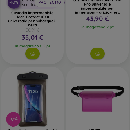
Codice
Custodia Tech-Protect IPX8
-10%
PROTECT10
Pro universale
sconto
impermeabile per
immersioni - grigio/nero
Custodia impermeabile
Tech-Protect IPX8
43,90 €
universale per subacquei -
nera
In magazzino 2 pz
38,91 €
35,01 €
In magazzino > 5 pz
-31%