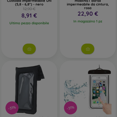
Custodia impermeabile Uni
mobilNET borsa
(5,8 - 6,8") - nero
impermeabile da cintura,
rosa
12,90 €
22,90 €
8,91 €
In magazzino 1 pz
Ultimo pezzo disponibile
-31%
-31%