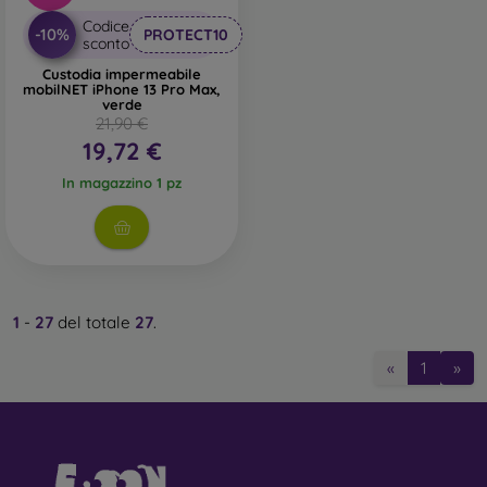
Codice
-10%
PROTECT10
sconto
Custodia impermeabile
mobilNET iPhone 13 Pro Max,
verde
21,90 €
19,72 €
In magazzino 1 pz
1
-
27
del totale
27
.
«
1
»