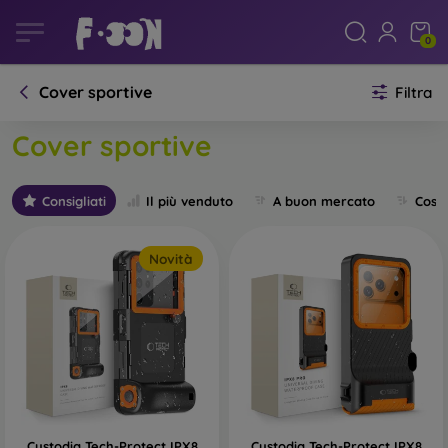
0
Cover sportive
Filtra
Cover sportive
Consigliati
Il più venduto
A buon mercato
Cost
Novità
Custodia Tech-Protect IPX8
Custodia Tech-Protect IPX8