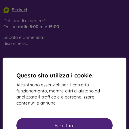
Scrivici
Dal lunedì al venerdì:
Online
dalle 8:00 alle 15:00
Sabato e domenica:
disconnesso
Acquisti
Questo sito utilizza i cookie.
Spedizione e pagamento
Alcuni sono essenziali per il corretto
Cashback
funzionamento, mentre altri ci aiutano ad
Reso facile
analizzare il traffico e a personalizzare
contenuti e annunci.
Reclamo
Contatto
Accettare
Blog