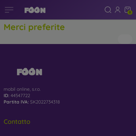
0
Merci preferite
mobil online, s.r.o.
ID:
44547722
Partita IVA:
SK2022734318
Contatto
info@mobilonline.sk