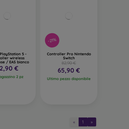
-21%
layStation 5 -
Controller Pro Nintendo
oller wireless
Switch
se / EAS bianco
82,90 €
2,90 €
65,90 €
agazzino 2 pz
Ultimo pezzo disponibile
«
1
»