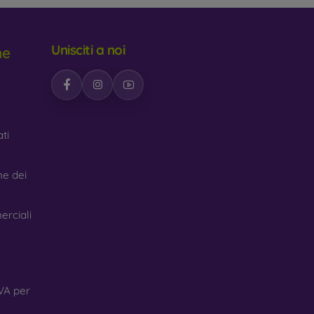
Unisciti a noi
ne
ti
ne dei
erciali
VA per