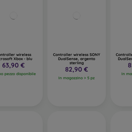
ntroller wireless
Controller wireless SONY
Controll
crosoft Xbox - blu
DualSense, argento
DualSen
sterling
63,90 €
8
82,90 €
mo pezzo disponibile
In ma
In magazzino > 5 pz