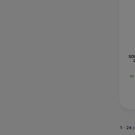
SON
In
1
-
24
d