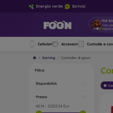
Energia verde
Scrivici
Hai bi
S
|
Cellulari
Accessori
Custodie e co
Gaming
Controller di gioco
Con
Filtra
Disponibilità
Con
Prezzo
40.14
-
12203.54
Eur