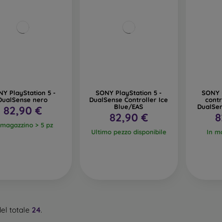
Y PlayStation 5 -
SONY PlayStation 5 -
SONY P
DualSense nero
DualSense Controller Ice
contr
Blue/EAS
DualSen
82,90 €
82,90 €
8
 magazzino > 5 pz
Ultimo pezzo disponibile
In m
el totale
24
.