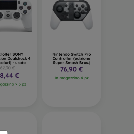
troller SONY
Nintendo Switch Pro
tion Dualshock 4
Controller (edizione
colori) - usato
Super Smash Bros.)
62,90 €
76,90 €
8,44 €
In magazzino 4 pz
gazzino > 5 pz