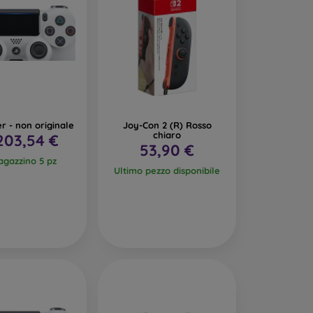
er - non originale
Joy-Con 2 (R) Rosso
chiaro
203,54 €
53,90 €
agazzino 5 pz
Ultimo pezzo disponibile