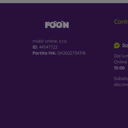
Cont
info@m
mobil online, s.r.o.
Scr
ID:
44547722
Partita IVA:
SK2022734318
Dal lun
Onlin
15:00
Sabato
discon