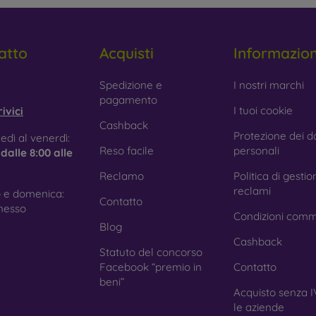
atto
Acquisti
Informazio
obilonline.sk
Spedizione e
I nostri marchi
pagamento
I tuoi cookie
ivici
Cashback
Protezione dei da
edì al venerdì:
Reso facile
personali
e
dalle 8:00 alle
Reclamo
Politica di gestio
reclami
 e domenica:
Contatto
nesso
Condizioni comm
Blog
Cashback
Statuto del concorso
Facebook “premio in
Contatto
beni”
Acquisto senza I
le aziende