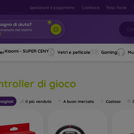
Spedizione e pagamento
Cashback
Reso facile
sogno di aiuto?
Xiaomi - SUPER CENY
ver
Vetri e pellicole
Gaming
Mu
troller di gioco
sigliati
Il più venduto
A buon mercato
Costoso