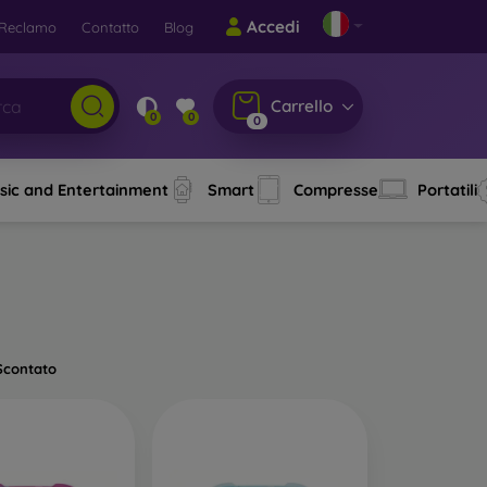
Accedi
Reclamo
Contatto
Blog
Carrello
0
0
0
sic and Entertainment
Smart
Compresse
Portatili
Scontato