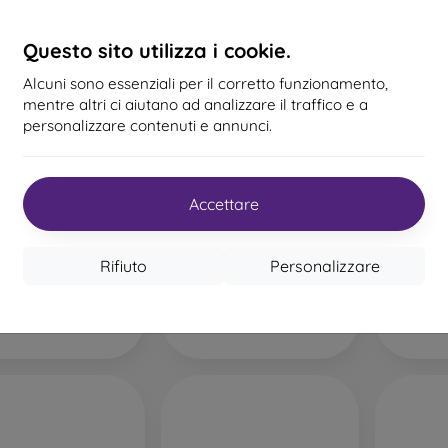
Questo sito utilizza i cookie.
Alcuni sono essenziali per il corretto funzionamento,
mentre altri ci aiutano ad analizzare il traffico e a
personalizzare contenuti e annunci.
ndo Joy-Con coppia,
Nintendo Joy-Con coppia,
Nintendo
la pastello / verde
rosa pastello / giallo
verde n
Accettare
pastello
pastello
7
72,90 €
72,90 €
In m
n magazzino 3 pz
Ultimo pezzo disponibile
Rifiuto
Personalizzare