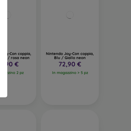
 Joy-Con coppia,
Nintendo Joy-Con coppia,
eon / rosa neon
Blu / Giallo neon
5,90 €
72,90 €
agazzino 2 pz
In magazzino > 5 pz