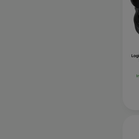
Log
I