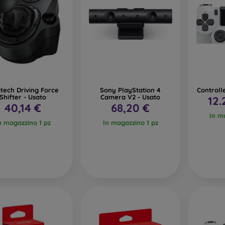
itech Driving Force
Sony PlayStation 4
Controll
Shifter - Usato
Camera V2 - Usato
12.
40,14 €
68,20 €
In m
n magazzino 1 pz
In magazzino 1 pz