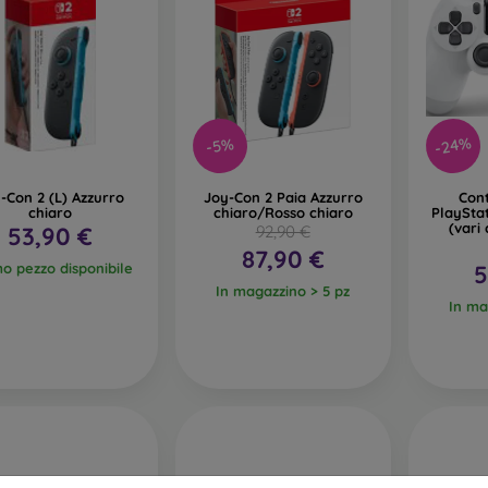
-24%
-5%
-Con 2 (L) Azzurro
Joy-Con 2 Paia Azzurro
Con
chiaro
chiaro/Rosso chiaro
PlaySta
(vari 
53,90 €
92,90 €
87,90 €
mo pezzo disponibile
5
In magazzino > 5 pz
In ma